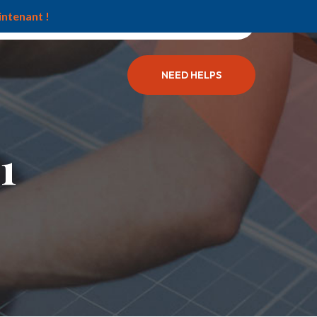
ntenant !
Facebook
Twitter
Behance
NEED HELPS
1