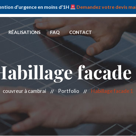
ention d’urgence en moins d’1H
Demandez votre devis mai
ne: +81 ( 1 ) 89 883 7833
RÉALISATIONS
FAQ
CONTACT
Habillage facade 
couvreur à cambrai
Portfolio
Habillage facade 1