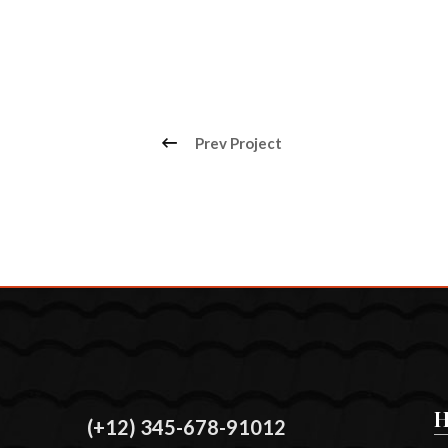
Prev Project
H
(+12) 345-678-91012