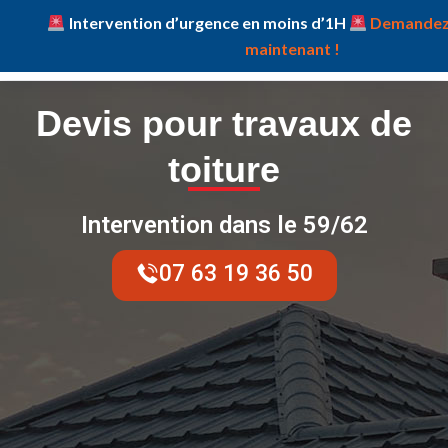
Intervention d’urgence en moins d’1H
Demandez 
maintenant !
Devis pour travaux de
toiture
Intervention dans le 59/62
07 63 19 36 50